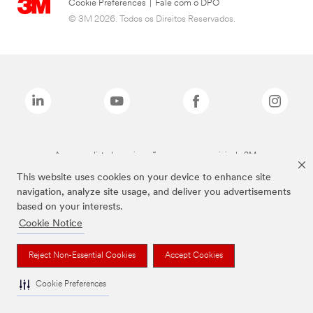
Cookie Preferences
|
Fale com o DPO
© 3M 2026. Todos os Direitos Reservados.
As marcas listadas a cima são marcas comerciais da 3M.
This website uses cookies on your device to enhance site
navigation, analyze site usage, and deliver you advertisements
based on your interests.
Cookie Notice
Reject Non-Essential Cookies
Accept Cookies
Cookie Preferences