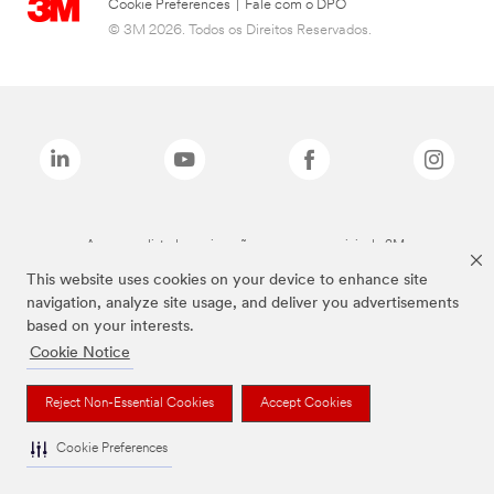
Cookie Preferences
|
Fale com o DPO
© 3M 2026. Todos os Direitos Reservados.
As marcas listadas a cima são marcas comerciais da 3M.
This website uses cookies on your device to enhance site
navigation, analyze site usage, and deliver you advertisements
based on your interests.
Cookie Notice
Reject Non-Essential Cookies
Accept Cookies
Cookie Preferences