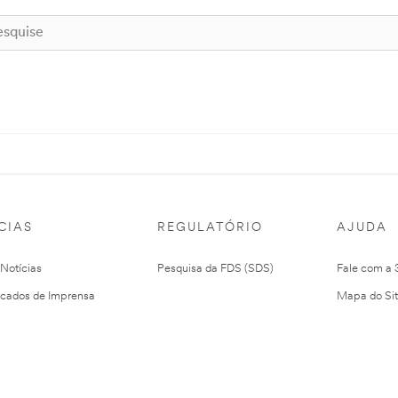
CIAS
REGULATÓRIO
AJUDA
 Notícias
Pesquisa da FDS (SDS)
Fale com a
cados de Imprensa
Mapa do Si