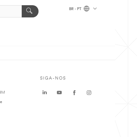
BR - PT
SIGA-NOS
 3M
te