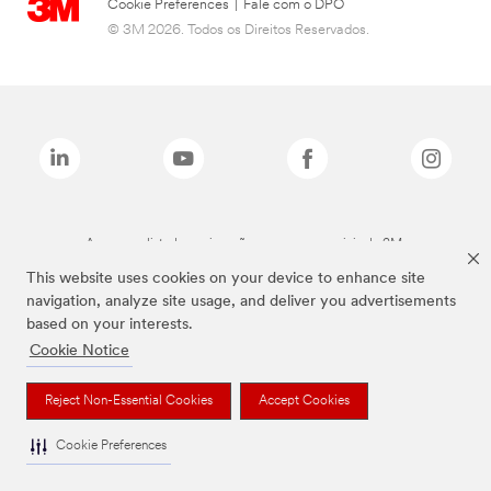
Cookie Preferences
|
Fale com o DPO
© 3M 2026. Todos os Direitos Reservados.
As marcas listadas a cima são marcas comerciais da 3M.
This website uses cookies on your device to enhance site
navigation, analyze site usage, and deliver you advertisements
based on your interests.
Cookie Notice
Reject Non-Essential Cookies
Accept Cookies
Cookie Preferences