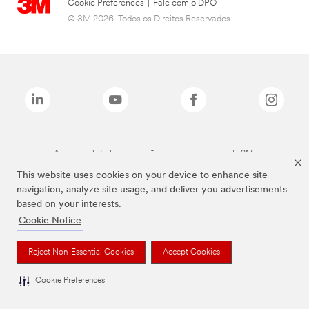
Cookie Preferences
|
Fale com o DPO
© 3M 2026. Todos os Direitos Reservados.
As marcas listadas a cima são marcas comerciais da 3M.
This website uses cookies on your device to enhance site
navigation, analyze site usage, and deliver you advertisements
based on your interests.
Cookie Notice
Reject Non-Essential Cookies
Accept Cookies
Cookie Preferences