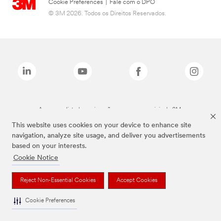
Cookie Preferences
|
Fale com o DPO
© 3M 2026. Todos os Direitos Reservados.
As marcas listadas a cima são marcas comerciais da 3M.
This website uses cookies on your device to enhance site
navigation, analyze site usage, and deliver you advertisements
based on your interests.
Cookie Notice
Reject Non-Essential Cookies
Accept Cookies
Cookie Preferences