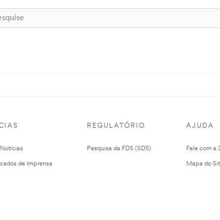
CIAS
REGULATÓRIO
AJUDA
 Notícias
Pesquisa da FDS (SDS)
Fale com a
cados de Imprensa
Mapa do Si