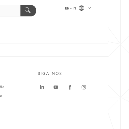
BR - PT
SIGA-NOS
 3M
te