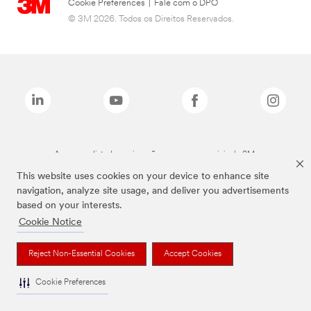
Cookie Preferences
|
Fale com o DPO
© 3M 2026. Todos os Direitos Reservados.
As marcas listadas a cima são marcas comerciais da 3M.
This website uses cookies on your device to enhance site
navigation, analyze site usage, and deliver you advertisements
based on your interests.
Cookie Notice
Reject Non-Essential Cookies
Accept Cookies
Cookie Preferences