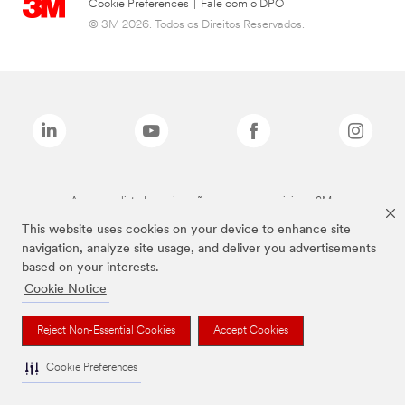
Cookie Preferences
|
Fale com o DPO
© 3M 2026. Todos os Direitos Reservados.
As marcas listadas a cima são marcas comerciais da 3M.
This website uses cookies on your device to enhance site
navigation, analyze site usage, and deliver you advertisements
based on your interests.
Cookie Notice
Reject Non-Essential Cookies
Accept Cookies
Cookie Preferences