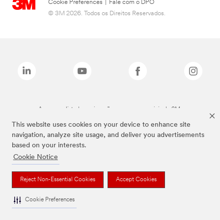
Cookie Preferences
|
Fale com o DPO
© 3M 2026. Todos os Direitos Reservados.
As marcas listadas a cima são marcas comerciais da 3M.
This website uses cookies on your device to enhance site
navigation, analyze site usage, and deliver you advertisements
based on your interests.
Cookie Notice
Reject Non-Essential Cookies
Accept Cookies
Cookie Preferences