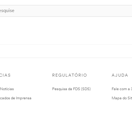
CIAS
REGULATÓRIO
AJUDA
 Notícias
Pesquisa da FDS (SDS)
Fale com a
cados de Imprensa
Mapa do Si