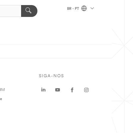
BR - PT
SIGA-NOS
 3M
te