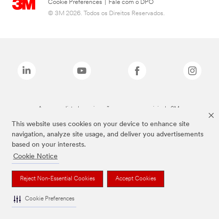
Cookie Preferences
|
Fale com o DPO
© 3M 2026. Todos os Direitos Reservados.
As marcas listadas a cima são marcas comerciais da 3M.
This website uses cookies on your device to enhance site
navigation, analyze site usage, and deliver you advertisements
based on your interests.
Cookie Notice
Reject Non-Essential Cookies
Accept Cookies
Cookie Preferences