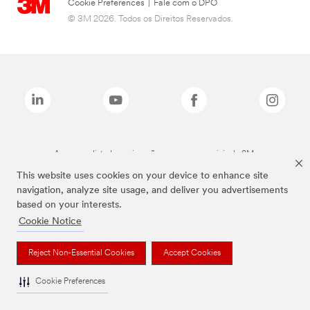
Cookie Preferences
|
Fale com o DPO
© 3M 2026. Todos os Direitos Reservados.
As marcas listadas a cima são marcas comerciais da 3M.
This website uses cookies on your device to enhance site
navigation, analyze site usage, and deliver you advertisements
based on your interests.
Cookie Notice
Reject Non-Essential Cookies
Accept Cookies
Cookie Preferences