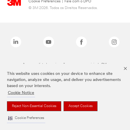
Cookie Preferences
|
Fale com o DPO
© 3M 2026. Todos os Direitos Reservados.
As marcas listadas a cima são marcas comerciais da 3M.
This website uses cookies on your device to enhance site
navigation, analyze site usage, and deliver you advertisements
based on your interests.
Cookie Notice
Reject Non-Essential Cookies
Accept Cookies
Cookie Preferences