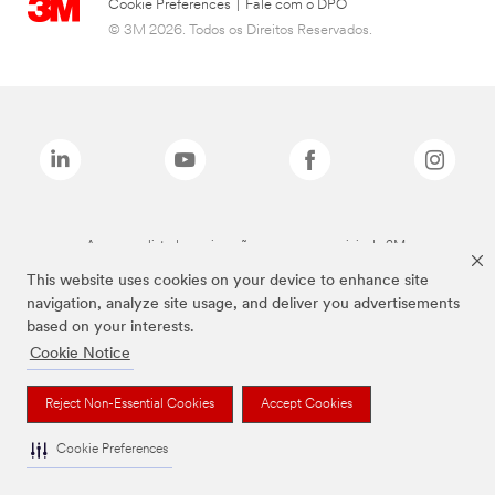
Cookie Preferences
|
Fale com o DPO
© 3M 2026. Todos os Direitos Reservados.
As marcas listadas a cima são marcas comerciais da 3M.
This website uses cookies on your device to enhance site
navigation, analyze site usage, and deliver you advertisements
based on your interests.
Cookie Notice
Reject Non-Essential Cookies
Accept Cookies
Cookie Preferences