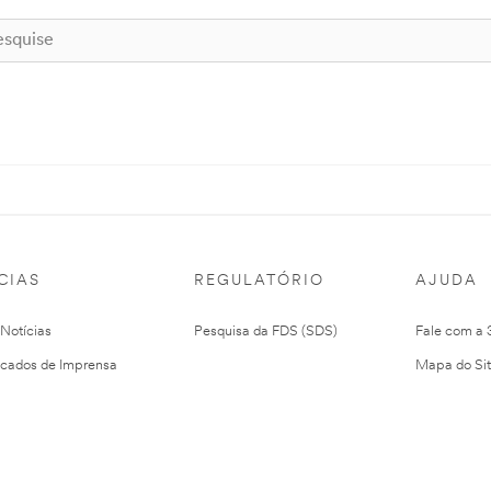
CIAS
REGULATÓRIO
AJUDA
 Notícias
Pesquisa da FDS (SDS)
Fale com a
cados de Imprensa
Mapa do Si