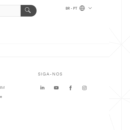
BR - PT
SIGA-NOS
 3M
te