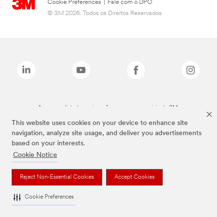
Cookie Preferences
|
Fale com o DPO
© 3M 2026. Todos os Direitos Reservados.
As marcas listadas a cima são marcas comerciais da 3M.
This website uses cookies on your device to enhance site
navigation, analyze site usage, and deliver you advertisements
based on your interests.
Cookie Notice
Reject Non-Essential Cookies
Accept Cookies
Cookie Preferences