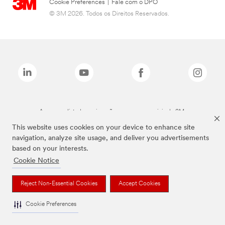
Cookie Preferences
|
Fale com o DPO
© 3M 2026. Todos os Direitos Reservados.
As marcas listadas a cima são marcas comerciais da 3M.
This website uses cookies on your device to enhance site
navigation, analyze site usage, and deliver you advertisements
based on your interests.
Cookie Notice
Reject Non-Essential Cookies
Accept Cookies
Cookie Preferences