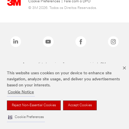
Cookie Preferences
|
Fale com o DPO
© 3M 2026. Todos os Direitos Reservados.
As marcas listadas a cima são marcas comerciais da 3M.
This website uses cookies on your device to enhance site
navigation, analyze site usage, and deliver you advertisements
based on your interests.
Cookie Notice
Reject Non-Essential Cookies
Accept Cookies
Cookie Preferences