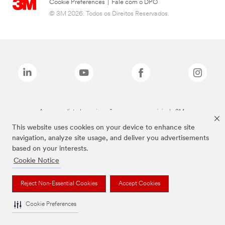
Cookie Preferences
|
Fale com o DPO
© 3M 2026. Todos os Direitos Reservados.
As marcas listadas a cima são marcas comerciais da 3M.
This website uses cookies on your device to enhance site
navigation, analyze site usage, and deliver you advertisements
based on your interests.
Cookie Notice
Reject Non-Essential Cookies
Accept Cookies
Cookie Preferences