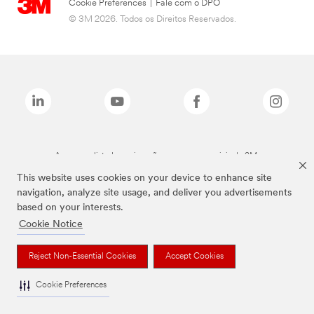
Cookie Preferences
|
Fale com o DPO
© 3M 2026. Todos os Direitos Reservados.
As marcas listadas a cima são marcas comerciais da 3M.
This website uses cookies on your device to enhance site
navigation, analyze site usage, and deliver you advertisements
based on your interests.
Cookie Notice
Reject Non-Essential Cookies
Accept Cookies
Cookie Preferences