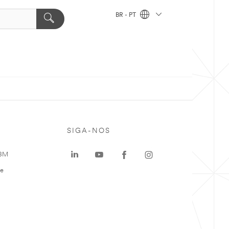
BR - PT
SIGA-NOS
 3M
te