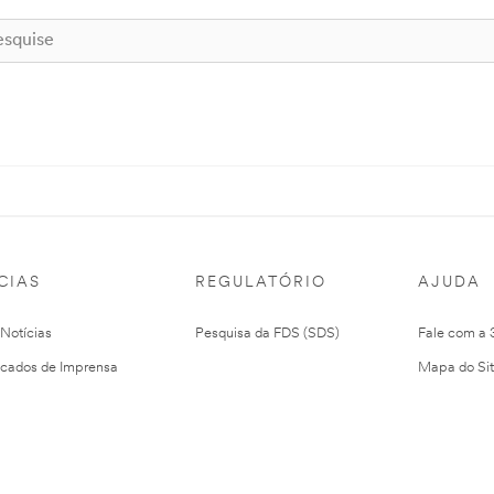
CIAS
REGULATÓRIO
AJUDA
 Notícias
Pesquisa da FDS (SDS)
Fale com a
cados de Imprensa
Mapa do Si