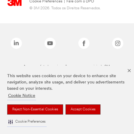
Cookie Preferences
|
Fale com o DPO
© 3M 2026. Todos os Direitos Reservados.
As marcas listadas a cima são marcas comerciais da 3M.
This website uses cookies on your device to enhance site
navigation, analyze site usage, and deliver you advertisements
based on your interests.
Cookie Notice
Reject Non-Essential Cookies
Accept Cookies
Cookie Preferences