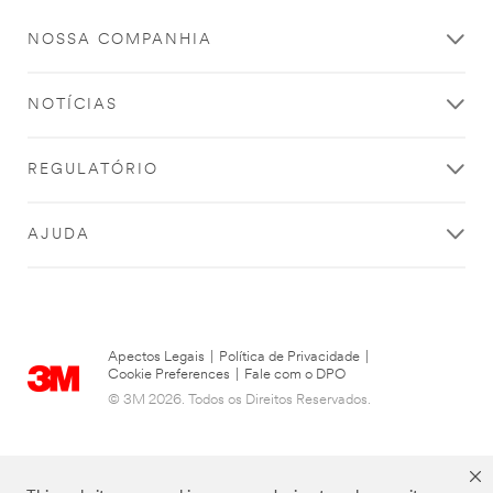
widths.
Loosen
the
NOSSA COMPANHIA
locking
ring
of
the
NOTÍCIAS
guide
roller.
An
REGULATÓRIO
arrow
points
to
a
AJUDA
large
center
ring
beneath
the
spring.
Text,
Turning
Apectos Legais
|
Política de Privacidade
|
clockwise
Cookie Preferences
|
Fale com o DPO
or
© 3M 2026. Todos os Direitos Reservados.
counterclockwise
opens
or
closes
the
guide.