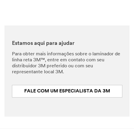
of
a
component.
Once
the
spring
is
attached,
a
lever
Estamos aqui para ajudar
is
pulled
Para obter mais informações sobre o laminador de
down,
stretching
linha reta 3M™, entre em contato com seu
the
distribuidor 3M preferido ou com seu
spring
representante local 3M.
slightly.
Text,
Width
adjustment,
3M
FALE COM UM ESPECIALISTA DA 3M
Straight
Line
Laminator
can
easily
adjust
to
various
tape