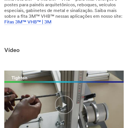
postes para painéis arquitetônicos, reboques, veículos
especiais, gabinetes de metal e sinalização. Saiba mais
sobre a fita 3M™ VHB™ nessas aplicações em nosso site:
Fitas 3M™ VHB™ | 3M
Vídeo
Unsupported
Video Transcript
raw
type
-
[.mp4]