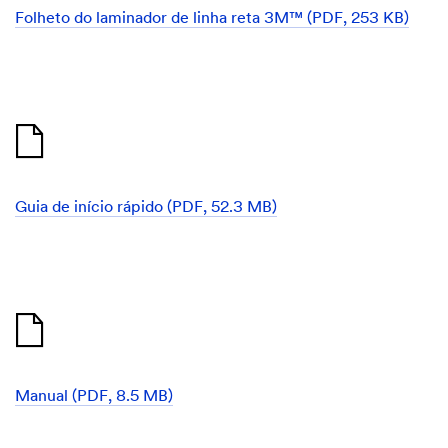
which
Folheto do laminador de linha reta 3M™ (PDF, 253 KB)
in
turn
increases
the
force
of
the
application
roller
An
individual
with
Guia de início rápido (PDF, 52.3 MB)
a
gloved
hand
uses
a
pair
of
pliers
to
attach
a
small
spring
Manual (PDF, 8.5 MB)
to
an
eyelet