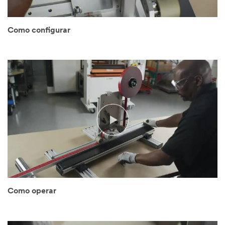
Como configurar
Unsupported
raw
type
-
[.mp4]
Como operar
(SPEECH)