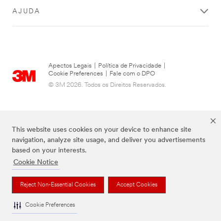
AJUDA
Apectos Legais
|
Política de Privacidade
|
Cookie Preferences
|
Fale com o DPO
© 3M 2026. Todos os Direitos Reservados.
This website uses cookies on your device to enhance site
navigation, analyze site usage, and deliver you advertisements
based on your interests.
Cookie Notice
As marcas listadas a cima são marcas comerciais da 3M.
Reject Non-Essential Cookies
Accept Cookies
Cookie Preferences