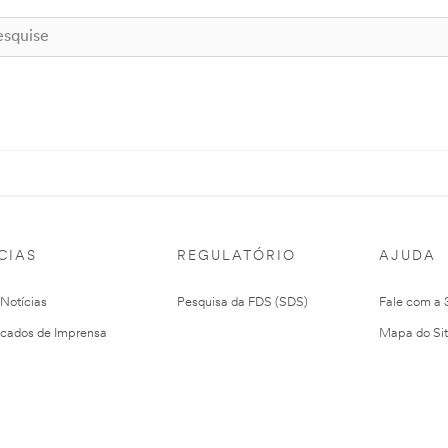
CIAS
REGULATÓRIO
AJUDA
 Notícias
Pesquisa da FDS (SDS)
Fale com a
cados de Imprensa
Mapa do Si