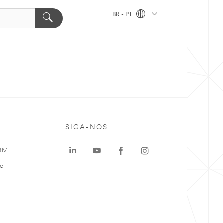
BR - PT
SIGA-NOS
 3M
te