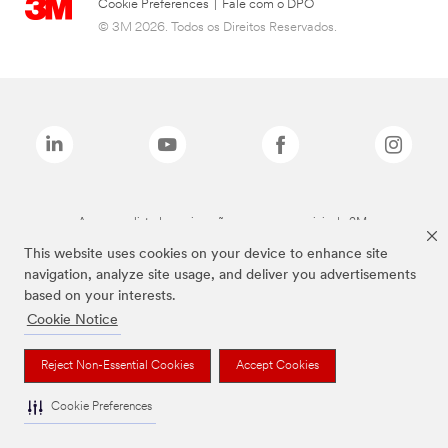
Cookie Preferences
|
Fale com o DPO
© 3M 2026. Todos os Direitos Reservados.
As marcas listadas a cima são marcas comerciais da 3M.
This website uses cookies on your device to enhance site
navigation, analyze site usage, and deliver you advertisements
based on your interests.
Cookie Notice
Reject Non-Essential Cookies
Accept Cookies
Cookie Preferences