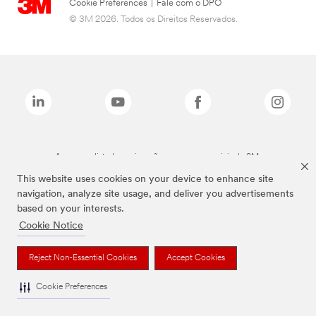
Cookie Preferences
|
Fale com o DPO
© 3M 2026. Todos os Direitos Reservados.
As marcas listadas a cima são marcas comerciais da 3M.
This website uses cookies on your device to enhance site
navigation, analyze site usage, and deliver you advertisements
based on your interests.
Cookie Notice
Reject Non-Essential Cookies
Accept Cookies
Cookie Preferences