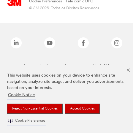
Cookie Preferences
|
Fale com o DPO
© 3M 2026. Todos os Direitos Reservados.
As marcas listadas a cima são marcas comerciais da 3M.
This website uses cookies on your device to enhance site
navigation, analyze site usage, and deliver you advertisements
based on your interests.
Cookie Notice
Reject Non-Essential Cookies
Accept Cookies
Cookie Preferences