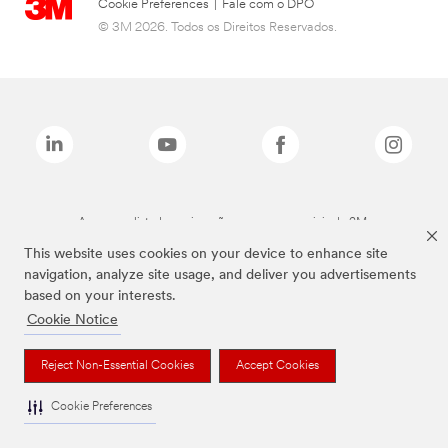
Cookie Preferences
|
Fale com o DPO
© 3M 2026. Todos os Direitos Reservados.
As marcas listadas a cima são marcas comerciais da 3M.
This website uses cookies on your device to enhance site
navigation, analyze site usage, and deliver you advertisements
based on your interests.
Cookie Notice
Reject Non-Essential Cookies
Accept Cookies
Cookie Preferences