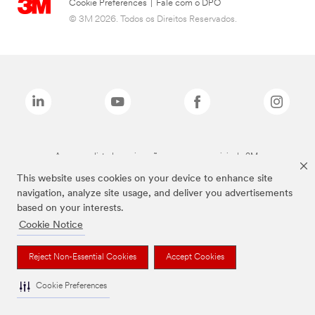
Cookie Preferences
|
Fale com o DPO
© 3M 2026. Todos os Direitos Reservados.
As marcas listadas a cima são marcas comerciais da 3M.
This website uses cookies on your device to enhance site
navigation, analyze site usage, and deliver you advertisements
based on your interests.
Cookie Notice
Reject Non-Essential Cookies
Accept Cookies
Cookie Preferences