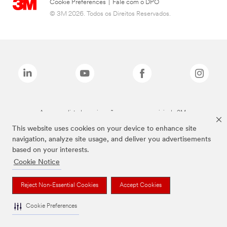
Cookie Preferences
|
Fale com o DPO
© 3M 2026. Todos os Direitos Reservados.
As marcas listadas a cima são marcas comerciais da 3M.
This website uses cookies on your device to enhance site
navigation, analyze site usage, and deliver you advertisements
based on your interests.
Cookie Notice
Reject Non-Essential Cookies
Accept Cookies
Cookie Preferences