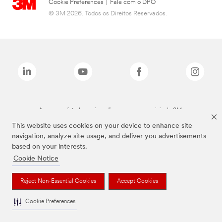
Cookie Preferences
|
Fale com o DPO
© 3M 2026. Todos os Direitos Reservados.
As marcas listadas a cima são marcas comerciais da 3M.
This website uses cookies on your device to enhance site
navigation, analyze site usage, and deliver you advertisements
based on your interests.
Cookie Notice
Reject Non-Essential Cookies
Accept Cookies
Cookie Preferences