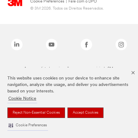
Cookie Preferences
|
Fale com o DPO
© 3M 2026. Todos os Direitos Reservados.
As marcas listadas a cima são marcas comerciais da 3M.
This website uses cookies on your device to enhance site
navigation, analyze site usage, and deliver you advertisements
based on your interests.
Cookie Notice
Reject Non-Essential Cookies
Accept Cookies
Cookie Preferences