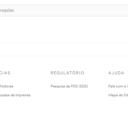
CIAS
REGULATÓRIO
AJUDA
 Notícias
Pesquisa da FDS (SDS)
Fale com a
cados de Imprensa
Mapa do Si