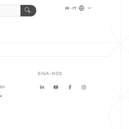
BR - PT
SIGA-NOS
 3M
te