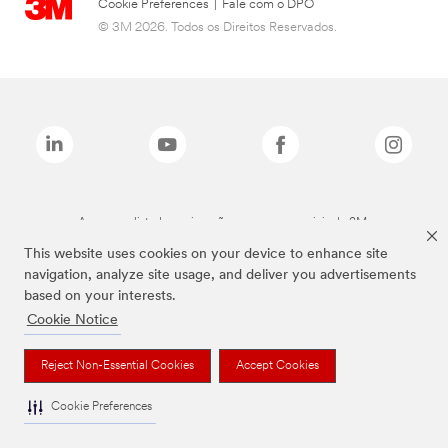
Cookie Preferences
|
Fale com o DPO
© 3M 2026. Todos os Direitos Reservados.
As marcas listadas a cima são marcas comerciais da 3M.
This website uses cookies on your device to enhance site
navigation, analyze site usage, and deliver you advertisements
based on your interests.
Cookie Notice
Reject Non-Essential Cookies
Accept Cookies
Cookie Preferences