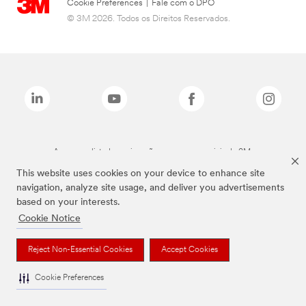
Cookie Preferences
|
Fale com o DPO
© 3M 2026. Todos os Direitos Reservados.
As marcas listadas a cima são marcas comerciais da 3M.
This website uses cookies on your device to enhance site
navigation, analyze site usage, and deliver you advertisements
based on your interests.
Cookie Notice
Reject Non-Essential Cookies
Accept Cookies
Cookie Preferences