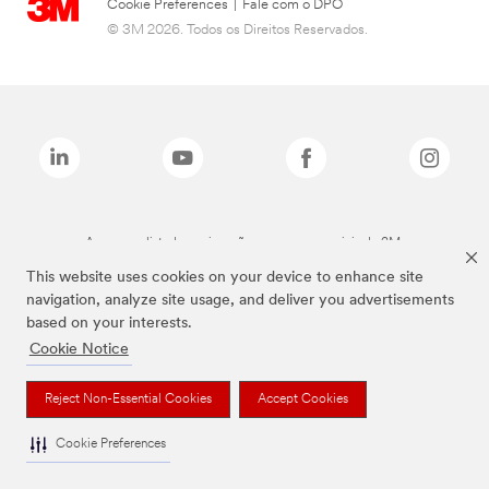
Cookie Preferences
|
Fale com o DPO
© 3M 2026. Todos os Direitos Reservados.
As marcas listadas a cima são marcas comerciais da 3M.
This website uses cookies on your device to enhance site
navigation, analyze site usage, and deliver you advertisements
based on your interests.
Cookie Notice
Reject Non-Essential Cookies
Accept Cookies
Cookie Preferences