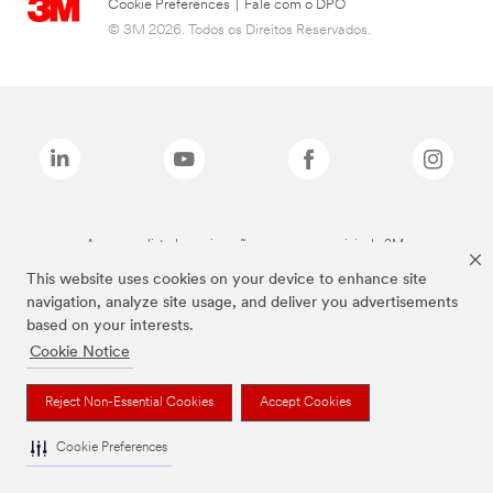
Cookie Preferences
|
Fale com o DPO
© 3M 2026. Todos os Direitos Reservados.
As marcas listadas a cima são marcas comerciais da 3M.
This website uses cookies on your device to enhance site
navigation, analyze site usage, and deliver you advertisements
based on your interests.
Cookie Notice
Reject Non-Essential Cookies
Accept Cookies
Cookie Preferences