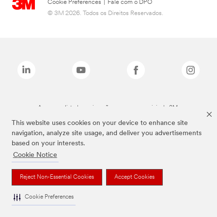
Cookie Preferences
|
Fale com o DPO
© 3M 2026. Todos os Direitos Reservados.
As marcas listadas a cima são marcas comerciais da 3M.
This website uses cookies on your device to enhance site
navigation, analyze site usage, and deliver you advertisements
based on your interests.
Cookie Notice
Reject Non-Essential Cookies
Accept Cookies
Cookie Preferences