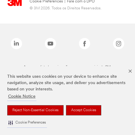
Cookie Preferences
|
Fale com o DPO
© 3M 2026. Todos os Direitos Reservados.
As marcas listadas a cima são marcas comerciais da 3M.
This website uses cookies on your device to enhance site
navigation, analyze site usage, and deliver you advertisements
based on your interests.
Cookie Notice
Reject Non-Essential Cookies
Accept Cookies
Cookie Preferences