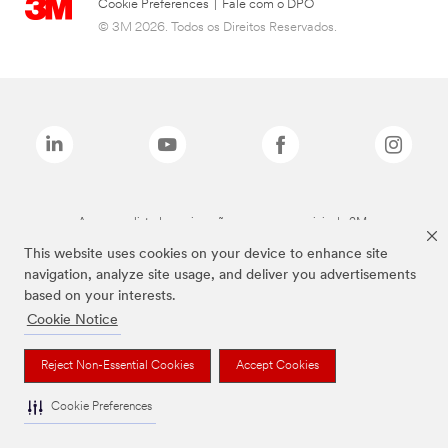
Cookie Preferences
|
Fale com o DPO
© 3M 2026. Todos os Direitos Reservados.
As marcas listadas a cima são marcas comerciais da 3M.
This website uses cookies on your device to enhance site
navigation, analyze site usage, and deliver you advertisements
based on your interests.
Cookie Notice
Reject Non-Essential Cookies
Accept Cookies
Cookie Preferences