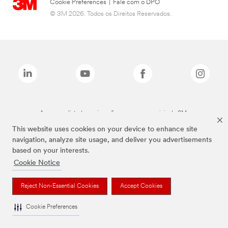
Cookie Preferences
|
Fale com o DPO
© 3M 2026. Todos os Direitos Reservados.
As marcas listadas a cima são marcas comerciais da 3M.
This website uses cookies on your device to enhance site
navigation, analyze site usage, and deliver you advertisements
based on your interests.
Cookie Notice
Reject Non-Essential Cookies
Accept Cookies
Cookie Preferences