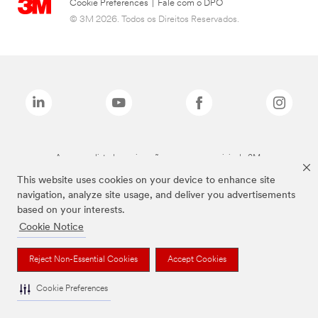
Cookie Preferences
|
Fale com o DPO
© 3M 2026. Todos os Direitos Reservados.
As marcas listadas a cima são marcas comerciais da 3M.
This website uses cookies on your device to enhance site
navigation, analyze site usage, and deliver you advertisements
based on your interests.
Cookie Notice
Reject Non-Essential Cookies
Accept Cookies
Cookie Preferences