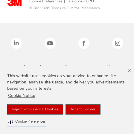
Cookie Preferences
|
Fale com o DPO
© 3M 2026. Todos os Direitos Reservados.
As marcas listadas a cima são marcas comerciais da 3M.
This website uses cookies on your device to enhance site
navigation, analyze site usage, and deliver you advertisements
based on your interests.
Cookie Notice
Reject Non-Essential Cookies
Accept Cookies
Cookie Preferences