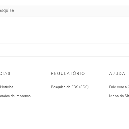
CIAS
REGULATÓRIO
AJUDA
 Notícias
Pesquisa da FDS (SDS)
Fale com a
cados de Imprensa
Mapa do Si