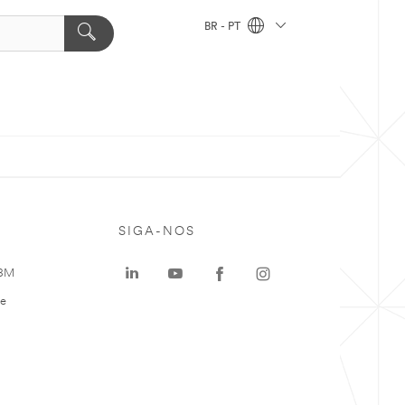
BR - PT
SIGA-NOS
 3M
te