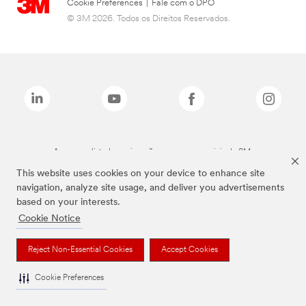
Cookie Preferences
|
Fale com o DPO
© 3M 2026. Todos os Direitos Reservados.
As marcas listadas a cima são marcas comerciais da 3M.
This website uses cookies on your device to enhance site
navigation, analyze site usage, and deliver you advertisements
based on your interests.
Cookie Notice
Reject Non-Essential Cookies
Accept Cookies
Cookie Preferences