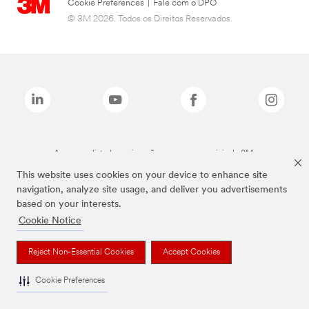
Cookie Preferences
|
Fale com o DPO
© 3M 2026. Todos os Direitos Reservados.
As marcas listadas a cima são marcas comerciais da 3M.
This website uses cookies on your device to enhance site
navigation, analyze site usage, and deliver you advertisements
based on your interests.
Cookie Notice
Reject Non-Essential Cookies
Accept Cookies
Cookie Preferences