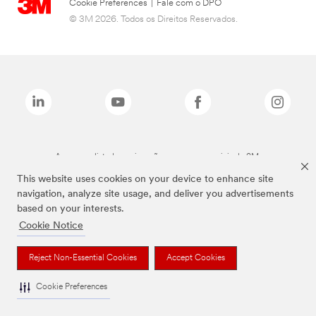
Cookie Preferences
|
Fale com o DPO
© 3M 2026. Todos os Direitos Reservados.
As marcas listadas a cima são marcas comerciais da 3M.
This website uses cookies on your device to enhance site
navigation, analyze site usage, and deliver you advertisements
based on your interests.
Cookie Notice
Reject Non-Essential Cookies
Accept Cookies
Cookie Preferences