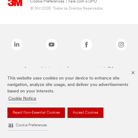
Cookie Preferences
|
Fale com o DPO
© 3M 2026. Todos os Direitos Reservados.
As marcas listadas a cima são marcas comerciais da 3M.
This website uses cookies on your device to enhance site
navigation, analyze site usage, and deliver you advertisements
based on your interests.
Cookie Notice
Reject Non-Essential Cookies
Accept Cookies
Cookie Preferences